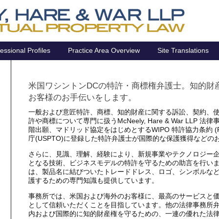
essional Profiles
Practice Area Overview
Site Translations
米国ワシントンDCの特許・商標権弁護士。知的財
お客様のお手伝いをします。
一般および意匠特許、商標、知的財産に関する訴訟、契約、
許や商標について専門に扱うMcNeely, Hare & War LLP 
階出願、マドリッド協定をはじめとするWIPO 特許協力条約 (
庁(USPTO)に登録した特許弁護士が国際的な保護獲得などの
さらに、見識、理解、経験により、新規事業やテクノロジー
となる技術、ビジネスモデルの特許を守るための助言を行い
は、製品名に結びついたトレードドレス、ロゴ、シンボルな
護するための専門知識も提供しています。
事務所では、米国および海外のお客様に、最高のサービスと
として信頼いただくことを目指しています。他の法律事務所
内および国際的に知的財産権を守るための、一連の優れた法