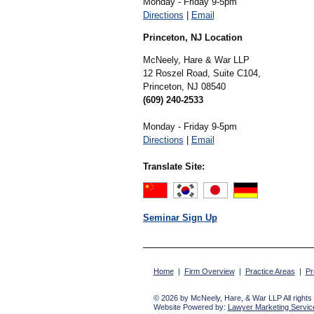
Monday - Friday 9-5pm
Directions
|
Email
Princeton, NJ Location
McNeely, Hare & War LLP
12 Roszel Road, Suite C104,
Princeton,
NJ
08540
(609) 240-2533
Monday - Friday 9-5pm
Directions
|
Email
Translate Site:
Seminar Sign Up
Home
|
Firm Overview
|
Practice Areas
|
Pr
© 2026 by McNeely, Hare, & War LLP All rights
Website Powered by:
Lawyer Marketing Service