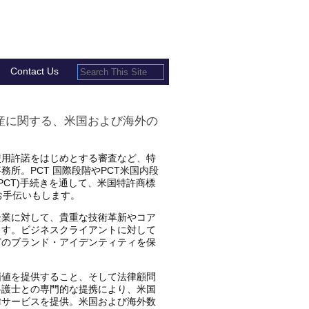
Contact Us
産に関する、米国および海外の
使用許諾をはじめとする審査など、特
法律事務所。PCT 国際段階やPCT米国内段
PCT)手続きを通して、米国特許商標
お手伝いもします。
企業に対して、貴重な技術革新やコア
ます。ビジネスクライアントに対して
どのブランド・アイデンティティを保
価値を提供すること、そして法律顧問
弁護士との専門的な提携により、米国
律サービスを提供。米国および海外数