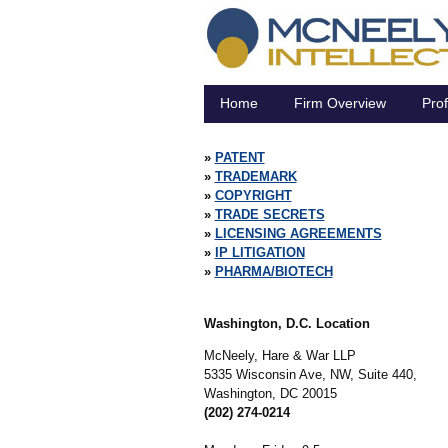
Home
Firm Overview
Prof
PATENT
TRADEMARK
COPYRIGHT
TRADE SECRETS
LICENSING AGREEMENTS
IP LITIGATION
PHARMA/BIOTECH
Washington, D.C. Location
McNeely, Hare & War LLP
5335 Wisconsin Ave, NW, Suite 440,
Washington,
DC
20015
(202) 274-0214