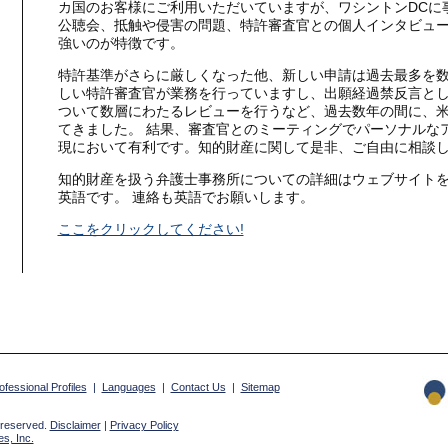
カ国のお客様にご利用いただいていますが、ワシントンDCに
公聴会、抵触や侵害の問題、特許審査官との個人インタビュ
強いのが特徴です。
特許基準がさらに厳しくなった他、新しい申請は過去最多を
しい特許審査官が業務を行っていますし、出願経過禁反言と
ついて数層にわたるレビューを行うなど、過去数年の間に、
てきました。 結果、審査官とのミーティングでパーソナルな
現において有利です。知的財産に関して是非、ご自由に相談
知的財産を扱う弁護士事務所についての詳細はウェブサイト
英語です。 連絡も英語でお願いします。
ここをクリックしてください!
ofessional Profiles
|
Languages
|
Contact Us
|
Sitemap
 reserved.
Disclaimer
|
Privacy Policy
s, Inc.